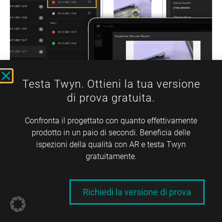
Testa Twyn. Ottieni la tua versione
di prova gratuita.
Rapporti digitali
Confronta il progettato con quanto effettivamente
personalizzabili
prodotto in un paio di secondi. Beneficia delle
Twyn supporta la creazione di una documentazione
ispezioni della qualità con AR e testa Twyn
approfondita dei risultati di ispezione. Le annotazioni
gratuitamente.
migliorano la tracciabilità e semplificano la
comunicazione tra i team di qualità e produzione.
Richiedi la versione di prova
Inoltre, grazie alla telecamera del tablet sempre in
posizione e pronta all’uso, Twyn consente agli utenti di