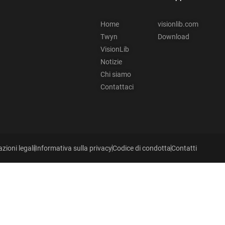
Home
visionlib.com
Twyn
Download
VisionLib
Notizie
Chi siamo
Contattaci
zioni legali
Informativa sulla privacy
Codice di condotta
Contatti