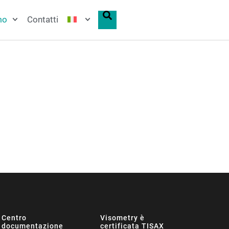
mo
Contatti
Centro
Visometry è
documentazione
certificata TISAX