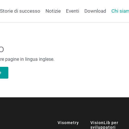
Storie di successo
Notizie
Eventi
Download
Chi sia
o
tre pagine in lingua inglese.
e
Visometry
VisionLib per
sviluppatori