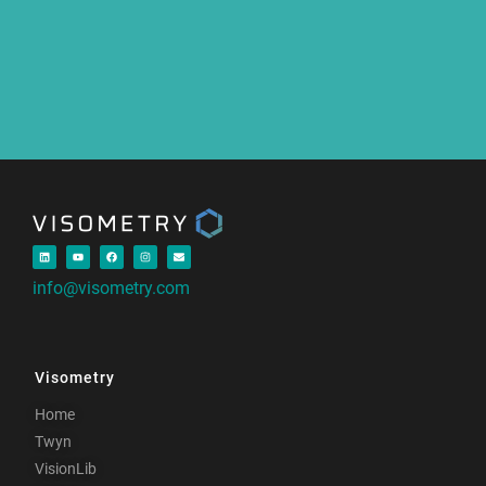
info@visometry.com
Visometry
Home
Twyn
VisionLib