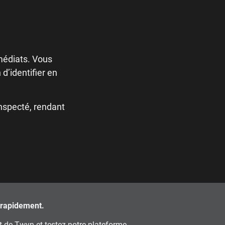
médiats. Vous
d’identifier en
nspecté, rendant
 rapidement.
 de Twyn et testez notre plateforme