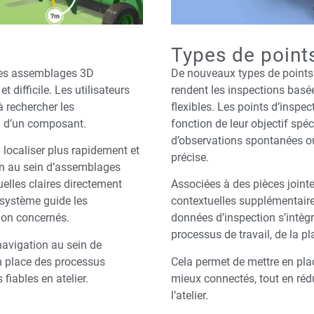
Types de points
 des assemblages 3D
De nouveaux types de points d
 difficile. Les utilisateurs
rendent les inspections basé
 rechercher les
flexibles. Les points d’inspe
n d’un composant.
fonction de leur objectif spéci
d’observations spontanées o
à localiser plus rapidement et
précise.
ion au sein d’assemblages
elles claires directement
Associées à des pièces joint
 système guide les
contextuelles supplémentaires
tion concernés.
données d’inspection s’intèg
processus de travail, de la pl
 navigation au sein de
 place des processus
Cela permet de mettre en plac
 fiables en atelier.
mieux connectés, tout en rédu
l’atelier.