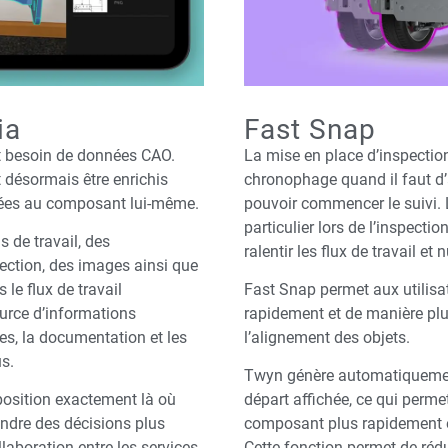
ia
Fast Snap
nt besoin de données CAO.
La mise en place d’inspection
 désormais être enrichis
chronophage quand il faut d
iées au composant lui-même.
pouvoir commencer le suivi. 
particulier lors de l’inspect
s de travail, des
ralentir les flux de travail et n
ection, des images ainsi que
le flux de travail
Fast Snap permet aux utilisa
ource d’informations
rapidement et de manière plus
ces, la documentation et les
l’alignement des objets.
s.
Twyn génère automatiquement
position exactement là où
départ affichée, ce qui permet
endre des décisions plus
composant plus rapidement et
llaboration entre les services
Cette fonction permet de réd