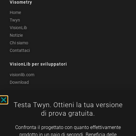
Visometry
Home
Twyn
VisionLib
Notizie
Chi siamo
Contattaci
VisionLib per sviluppatori
visionlib.com
Download
Centro documentazione
Testa Twyn. Ottieni la tua versione
docs.visometry.com
di prova gratuita.
Visometry è certificata
TISAX
Confronta il progettato con quanto effettivamente
prodotto in un paio di secondi. Beneficia delle