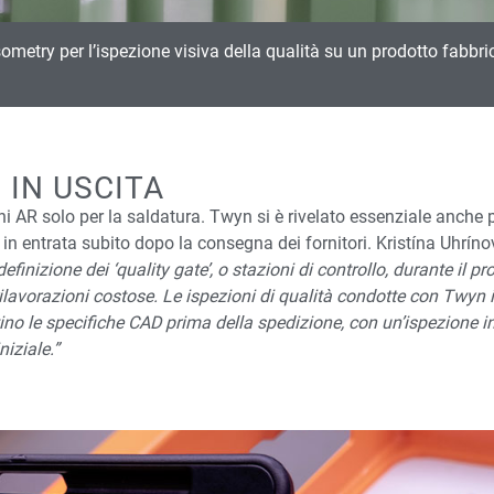
sometry per l’ispezione visiva della qualità su un prodotto fabb
 IN USCITA
AR solo per la saldatura. Twyn si è rivelato essenziale anche per 
i in entrata subito dopo la consegna dei fornitori. Kristína Uhrín
efinizione dei ‘quality gate’, o stazioni di controllo, durante il p
ilavorazioni costose. Le ispezioni di qualità condotte con Twyn i
tino le specifiche CAD prima della spedizione, con un’ispezione i
iziale.”