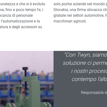
uratezza e che si è evoluto
solo poche aziende nel mondo p
e, fino a poco tempo fa, i
Slovakia, una firma slovacca che
ancanza di personale
globale nei settori automotive, f
 l’automatizzazione e la
macchinari agricoli.
zatura e degli accessori su
“Con Twyn, siamo o
soluzione ci perme
i nostri proces
contempo l’alta
Responsabile de