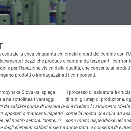
T
centrale, a circa cinquanta chilometri a nord del confine con l’
elocemente i pezzi che produce o compra da terze parti, confront
le per l’ispezione visiva della qualità, che consente ai produttor
vengano prodotti o immagazzinati i componenti.
 Chropynska Slovakia, spiega
Il processo di saldatura è crucial
 e ne sottolinea i vantaggi:
di tutti gli step di produzione, 
ti da saldare prima di iniziare le
si è rivelato lo strumento ideale,
ti, spostati o mancanti rispetto
come la nostra che mira ad assic
nel nostro settore. Inoltre, ci
sono molto dispendiose nel nost
ne degli elementi saldati insieme
aumentata ci consente di evitar