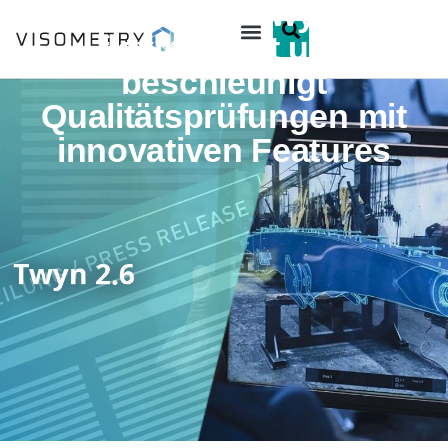
Visometry‘s Twyn 2.6
flexibilisiert und
beschleunigt
Qualitätsprüfungen mit
innovativen Features