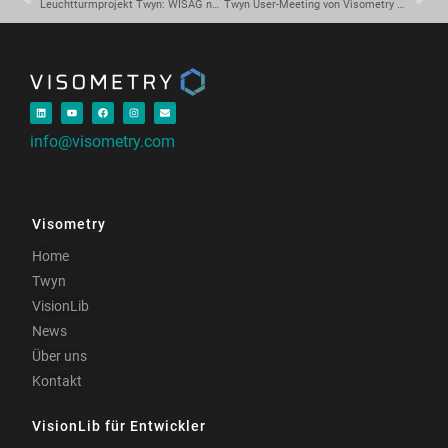
Leuchtturmprojekt Twyn: WISAG nutzt AR-Tool strategisch für bessere Qualitätsprozesse und zufriedenere Kunden
Twyn User-Meeting von Visometry zeigt das Potenzial von AR und KI in der Qualitätskontrolle
info@visometry.com
Visometry
Home
Twyn
VisionLib
News
Über uns
Kontakt
VisionLib für Entwickler