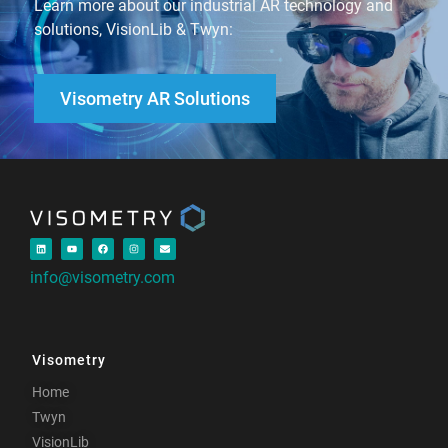
Learn more about our industrial AR technology and
solutions, VisionLib & Twyn:
Visometry AR Solutions
info@visometry.com
Visometry
Home
Twyn
VisionLib