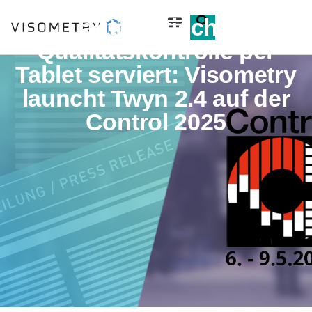
Echtzeit-Feedback und
automatische
Qualitätskontrolle per
Tablet serviert: Visometry
launcht Twyn 2.4 auf der
Control 2025