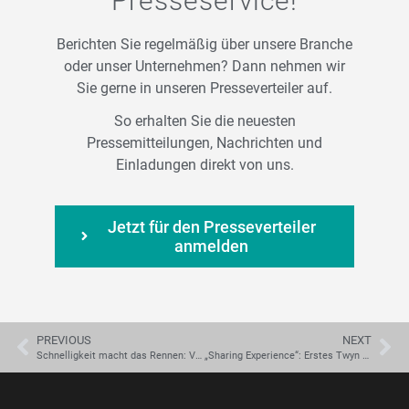
Presseservice!
Berichten Sie regelmäßig über unsere Branche
oder unser Unternehmen? Dann nehmen wir
Sie gerne in unseren Presseverteiler auf.
So erhalten Sie die neuesten
Pressemitteilungen, Nachrichten und
Einladungen direkt von uns.
Jetzt für den Presseverteiler
anmelden
PREVIOUS
NEXT
Schnelligkeit macht das Rennen: Visometry bringt mit Twyn 2.4 die AR-Qualitätsprüfung der nächsten Generation auf die Control 2025
„Sharing Experience“: Erstes Twyn User-Meeting von Visometry verdeutlicht Vorteile der visuellen Produktionsinspektion