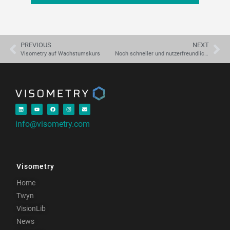
PREVIOUS
NEXT
Visometry auf Wachstumskurs
Noch schneller und nutzerfreundlicher: Visometry präsentiert Twyn 2.2
info@visometry.com
Visometry
Home
Twyn
VisionLib
News