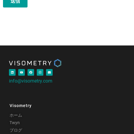
info@visometry.com
Visometry
ホーム
Twyn
ブログ